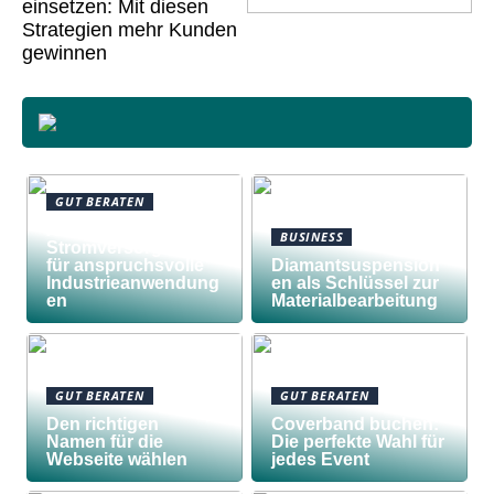
einsetzen: Mit diesen
Strategien mehr Kunden
gewinnen
GUT BERATEN
Awilco
BUSINESS
Stromversorgungen
für anspruchsvolle
Diamantsuspension
Industrieanwendung
en als Schlüssel zur
en
Materialbearbeitung
GUT BERATEN
GUT BERATEN
Den richtigen
Coverband buchen:
Namen für die
Die perfekte Wahl für
Webseite wählen
jedes Event