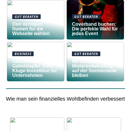
GUT BERATEN
GUT BERATEN
Den richtigen
Coverband buchen:
Namen für die
Die perfekte Wahl für
Webseite wählen
jedes Event
BUSINESS
GUT BERATEN
Gebrauchte
Mit stetiger
Gabelstapler: Eine
Weiterentwicklung
Kluge Investition für
auf der Sonnenseite
Unternehmen
bleiben
Wie man sein finanzielles Wohlbefinden verbessert