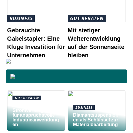
BUSINESS
GUT BERATEN
Gebrauchte
Mit stetiger
Gabelstapler: Eine
Weiterentwicklung
Kluge Investition für
auf der Sonnenseite
Unternehmen
bleiben
GUT BERATEN
Awilco
BUSINESS
Stromversorgungen
für anspruchsvolle
Diamantsuspension
Industrieanwendung
en als Schlüssel zur
en
Materialbearbeitung