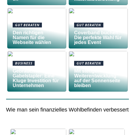
GUT BERATEN
GUT BERATEN
Den richtigen
Coverband buchen:
Namen für die
Die perfekte Wahl für
Webseite wählen
jedes Event
BUSINESS
GUT BERATEN
Gebrauchte
Mit stetiger
Gabelstapler: Eine
Weiterentwicklung
Kluge Investition für
auf der Sonnenseite
Unternehmen
bleiben
Wie man sein finanzielles Wohlbefinden verbessert