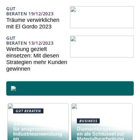
GUT
BERATEN
19/12/2023
Träume verwirklichen
mit El Gordo 2023
GUT
BERATEN
13/12/2023
Werbung gezielt
einsetzen: Mit diesen
Strategien mehr Kunden
gewinnen
GUT BERATEN
Awilco
BUSINESS
Stromversorgungen
für anspruchsvolle
Diamantsuspension
Industrieanwendung
en als Schlüssel zur
en
Materialbearbeitung