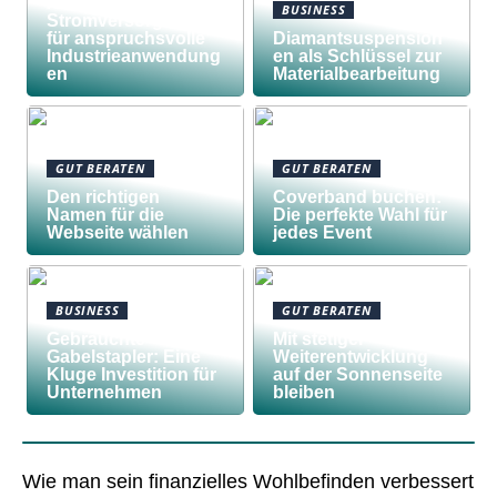
Awilco
BUSINESS
Stromversorgungen
für anspruchsvolle
Diamantsuspension
Industrieanwendung
en als Schlüssel zur
en
Materialbearbeitung
GUT BERATEN
GUT BERATEN
Den richtigen
Coverband buchen:
Namen für die
Die perfekte Wahl für
Webseite wählen
jedes Event
BUSINESS
GUT BERATEN
Gebrauchte
Mit stetiger
Gabelstapler: Eine
Weiterentwicklung
Kluge Investition für
auf der Sonnenseite
Unternehmen
bleiben
Wie man sein finanzielles Wohlbefinden verbessert