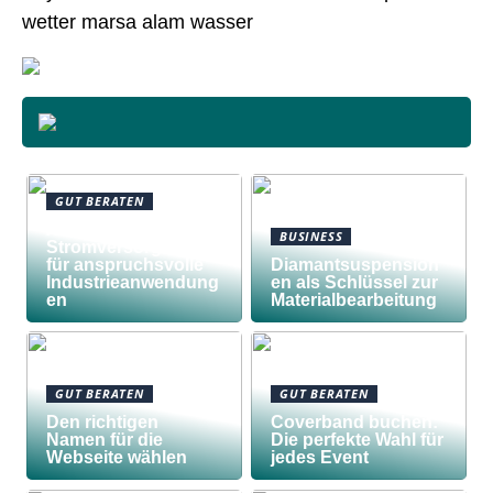
wetter marsa alam wasser
GUT BERATEN
Awilco
BUSINESS
Stromversorgungen
für anspruchsvolle
Diamantsuspension
Industrieanwendung
en als Schlüssel zur
en
Materialbearbeitung
GUT BERATEN
GUT BERATEN
Den richtigen
Coverband buchen:
Namen für die
Die perfekte Wahl für
Webseite wählen
jedes Event