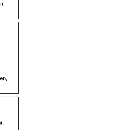
em
en,
r,