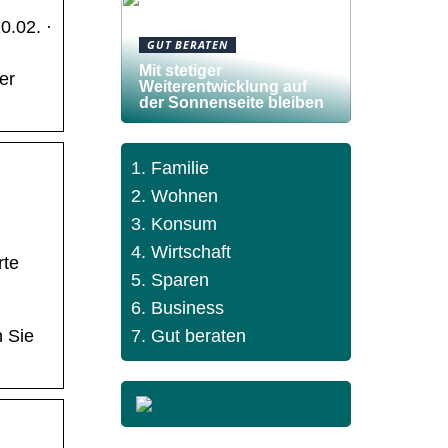
0.02. ·
GUT BERATEN
Mit stetiger
er
Weiterentwicklung auf
der Sonnenseite bleiben
Familie
Wohnen
Konsum
Wirtschaft
rte
Sparen
Business
d
Gut beraten
n Sie