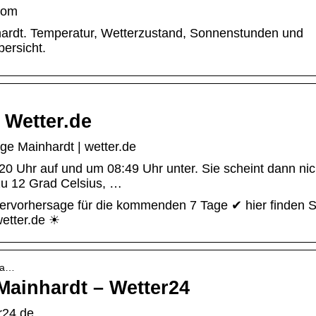
.com
hardt. Temperatur, Wetterzustand, Sonnenstunden und
ersicht.
 Wetter.de
ge Mainhardt | wetter.de
0 Uhr auf und um 08:49 Uhr unter. Sie scheint dann nic
zu 12 Grad Celsius, …
rvorhersage für die kommenden 7 Tage ✔ hier finden Si
wetter.de ☀
nha…
Mainhardt – Wetter24
r24.de