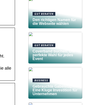
GUT BERATEN
Den richtigen Namen für
die Webseite wählen
GUT BERATEN
Coverband buchen: Die
perfekte Wahl für jedes
ht.
Event
e alle
BUSINESS
Gebrauchte Gabelstapler:
Eine Kluge Investition für
Unternehmen