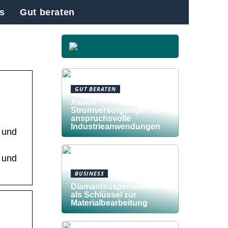
s
Gut beraten
GUT BERATEN
Awilco
Stromversorgungen für
anspruchsvolle
Industrieanwendungen
e und
e und
BUSINESS
Diamantsuspensionen
als Schlüssel zur
Materialbearbeitung