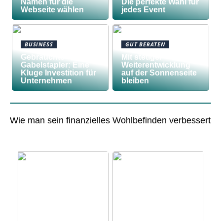
Namen für die
Die perfekte Wahl für
Webseite wählen
jedes Event
BUSINESS
GUT BERATEN
Gebrauchte
Mit stetiger
Gabelstapler: Eine
Weiterentwicklung
Kluge Investition für
auf der Sonnenseite
Unternehmen
bleiben
Wie man sein finanzielles Wohlbefinden verbessert