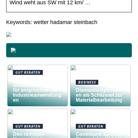
Wind weht aus SW mit 12 km/ …
Keywords: wetter hadamar steinbach
GUT BERATEN
Awilco
BUSINESS
Stromversorgungen
für anspruchsvolle
Diamantsuspension
Industrieanwendung
en als Schlüssel zur
en
Materialbearbeitung
GUT BERATEN
GUT BERATEN
Den richtigen
Coverband buchen: