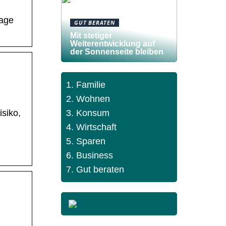
Tage
GUT BERATEN
Mit stetiger
Weiterentwicklung auf
der Sonnenseite bleiben
Familie
Wohnen
Konsum
siko,
Wirtschaft
Sparen
Business
Gut beraten