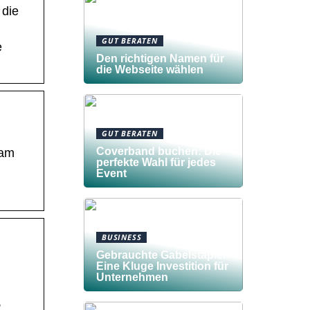
 die
GUT BERATEN
e
Den richtigen Namen für
die Webseite wählen
GUT BERATEN
Coverband buchen: Die
 am
perfekte Wahl für jedes
Event
BUSINESS
Gebrauchte Gabelstapler:
Eine Kluge Investition für
Unternehmen
,