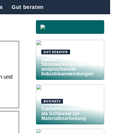
s
Gut beraten
GUT BERATEN
Awilco
Stromversorgungen für
anspruchsvolle
Industrieanwendungen
en und
BUSINESS
Diamantsuspensionen
als Schlüssel zur
Materialbearbeitung