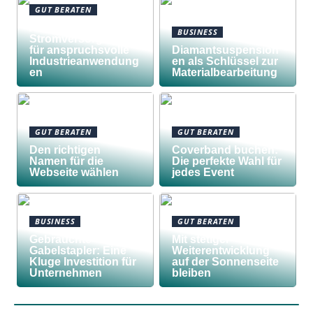
GUT BERATEN
Awilco
BUSINESS
Stromversorgungen
für anspruchsvolle
Diamantsuspension
Industrieanwendung
en als Schlüssel zur
en
Materialbearbeitung
GUT BERATEN
GUT BERATEN
Den richtigen
Coverband buchen:
Namen für die
Die perfekte Wahl für
Webseite wählen
jedes Event
BUSINESS
GUT BERATEN
Gebrauchte
Mit stetiger
Gabelstapler: Eine
Weiterentwicklung
Kluge Investition für
auf der Sonnenseite
Unternehmen
bleiben