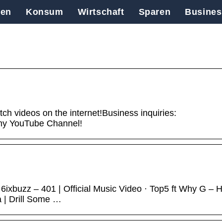
en
Konsum
Wirtschaft
Sparen
Busines
ch videos on the internet!Business inquiries:
y YouTube Channel!
& 6ixbuzz – 401 | Official Music Video · Top5 ft Why G – 
a | Drill Some …