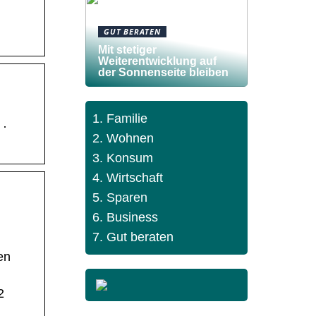
GUT BERATEN
Mit stetiger
Weiterentwicklung auf
der Sonnenseite bleiben
Familie
 ·
Wohnen
Konsum
Wirtschaft
Sparen
Business
Gut beraten
en
2