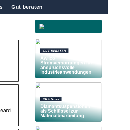
s
Gut beraten
GUT BERATEN
Awilco
Stromversorgungen für
anspruchsvolle
Industrieanwendungen
BUSINESS
Diamantsuspensionen
Heard
als Schlüssel zur
Materialbearbeitung