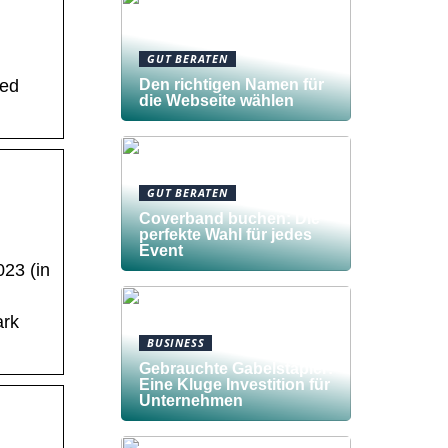
GUT BERATEN
Den richtigen Namen für
ned
die Webseite wählen
GUT BERATEN
Coverband buchen: Die
perfekte Wahl für jedes
Event
023 (in
ark
BUSINESS
Gebrauchte Gabelstapler:
Eine Kluge Investition für
Unternehmen