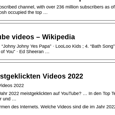
bscribed channel, with over 236 million subscribers as of
osh occupied the top …
ube videos – Wikipedia
3. “Johny Johny Yes Papa” · LooLoo Kids ; 4. “Bath Song”
 of You” · Ed Sheeran …
stgeklickten Videos 2022
Videos 2022
Jahr 2022 meistgeklickten auf YouTube? … In den Top T
er und …
ormen des Internets. Welche Videos sind die im Jahr 202