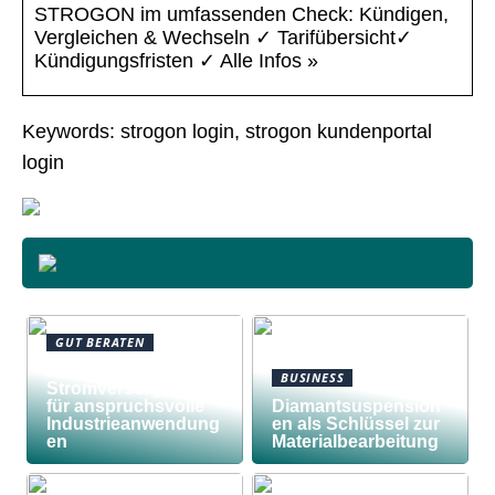
STROGON im umfassenden Check: Kündigen,
Vergleichen & Wechseln ✓ Tarifübersicht✓
Kündigungsfristen ✓ Alle Infos »
Keywords: strogon login, strogon kundenportal
login
GUT BERATEN
Awilco
BUSINESS
Stromversorgungen
für anspruchsvolle
Diamantsuspension
Industrieanwendung
en als Schlüssel zur
en
Materialbearbeitung