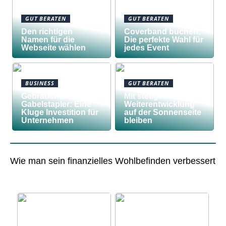
GUT BERATEN
GUT BERATEN
Den richtigen
Coverband buchen:
Namen für die
Die perfekte Wahl für
Webseite wählen
jedes Event
BUSINESS
GUT BERATEN
Gebrauchte
Mit stetiger
Gabelstapler: Eine
Weiterentwicklung
Kluge Investition für
auf der Sonnenseite
Unternehmen
bleiben
Wie man sein finanzielles Wohlbefinden verbessert