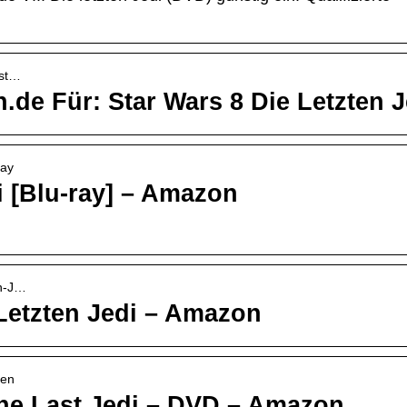
=st…
de Für: Star Wars 8 Die Letzten J
ray
di [Blu-ray] – Amazon
en-J…
 Letzten Jedi – Amazon
ten
The Last Jedi – DVD – Amazon