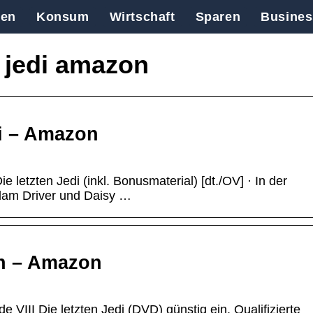
en
Konsum
Wirtschaft
Sparen
Busines
n jedi amazon
di – Amazon
letzten Jedi (inkl. Bonusmaterial) [dt./OV] · In der
 Adam Driver und Daisy …
n – Amazon
VIII Die letzten Jedi (DVD) günstig ein. Qualifizierte