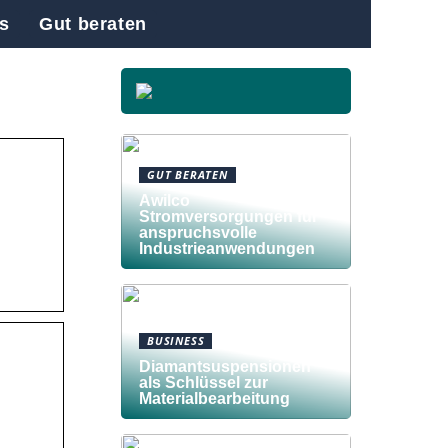
s
Gut beraten
GUT BERATEN
Awilco
Stromversorgungen für
anspruchsvolle
Industrieanwendungen
BUSINESS
Diamantsuspensionen
als Schlüssel zur
Materialbearbeitung