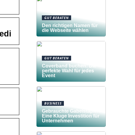
GUT BERATEN
Den richtigen Namen für
die Webseite wählen
edi
GUT BERATEN
Coverband buchen: Die
perfekte Wahl für jedes
Event
BUSINESS
Gebrauchte Gabelstapler:
Eine Kluge Investition für
Unternehmen