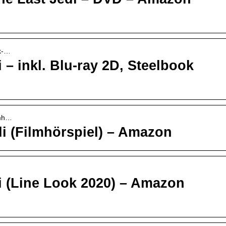
ok-…
i – inkl. Blu-ray 2D, Steelbook
lmh…
di (Filmhörspiel) – Amazon
di (Line Look 2020) – Amazon