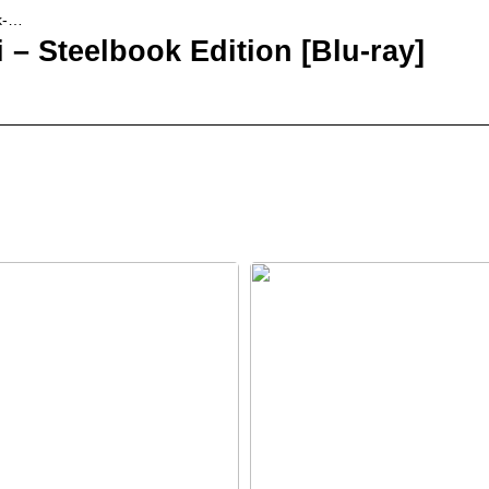
ok-…
i – Steelbook Edition [Blu-ray]