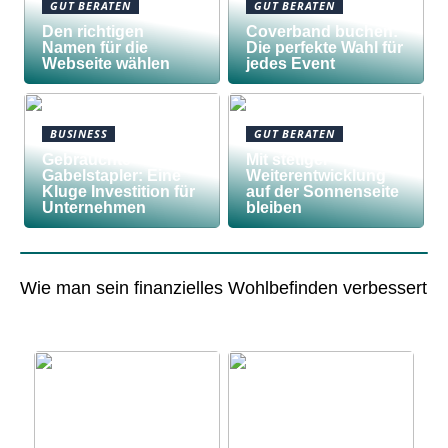
GUT BERATEN
GUT BERATEN
Den richtigen
Coverband buchen:
Namen für die
Die perfekte Wahl für
Webseite wählen
jedes Event
BUSINESS
GUT BERATEN
Gebrauchte
Mit stetiger
Gabelstapler: Eine
Weiterentwicklung
Kluge Investition für
auf der Sonnenseite
Unternehmen
bleiben
Wie man sein finanzielles Wohlbefinden verbessert