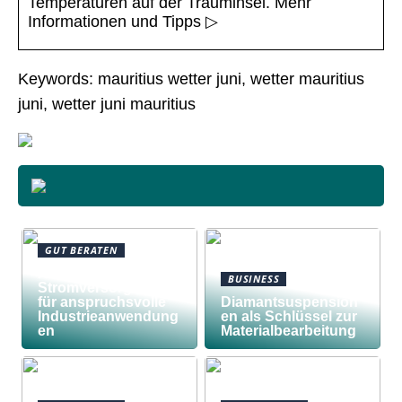
Temperaturen auf der Trauminsel. Mehr
Informationen und Tipps ▷
Keywords: mauritius wetter juni, wetter mauritius
juni, wetter juni mauritius
GUT BERATEN
Awilco
BUSINESS
Stromversorgungen
für anspruchsvolle
Diamantsuspension
Industrieanwendung
en als Schlüssel zur
en
Materialbearbeitung