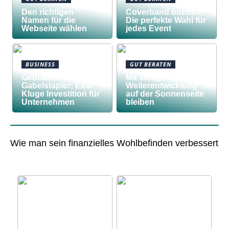
Den richtigen
Coverband buchen:
Namen für die
Die perfekte Wahl für
Webseite wählen
jedes Event
BUSINESS
GUT BERATEN
Gebrauchte
Mit stetiger
Gabelstapler: Eine
Weiterentwicklung
Kluge Investition für
auf der Sonnenseite
Unternehmen
bleiben
Wie man sein finanzielles Wohlbefinden verbessert