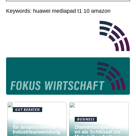
Keywords: huawei mediapad t1 10 amazon
GUT BERATEN
Awilco
BUSINESS
Stromversorgungen
für anspruchsvolle
Diamantsuspension
Industrieanwendung
en als Schlüssel zur