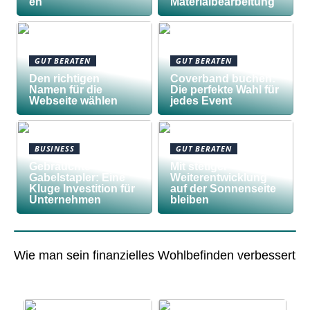
en
Materialbearbeitung
GUT BERATEN
GUT BERATEN
Den richtigen
Coverband buchen:
Namen für die
Die perfekte Wahl für
Webseite wählen
jedes Event
BUSINESS
GUT BERATEN
Gebrauchte
Mit stetiger
Gabelstapler: Eine
Weiterentwicklung
Kluge Investition für
auf der Sonnenseite
Unternehmen
bleiben
Wie man sein finanzielles Wohlbefinden verbessert