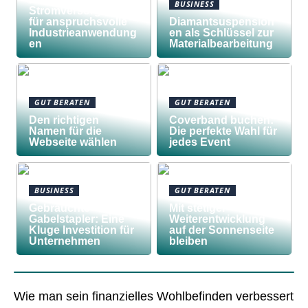
BUSINESS
Stromversorgungen
für anspruchsvolle
Diamantsuspension
Industrieanwendung
en als Schlüssel zur
en
Materialbearbeitung
GUT BERATEN
GUT BERATEN
Den richtigen
Coverband buchen:
Namen für die
Die perfekte Wahl für
Webseite wählen
jedes Event
BUSINESS
GUT BERATEN
Gebrauchte
Mit stetiger
Gabelstapler: Eine
Weiterentwicklung
Kluge Investition für
auf der Sonnenseite
Unternehmen
bleiben
Wie man sein finanzielles Wohlbefinden verbessert