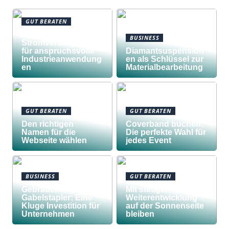
GUT BERATEN
Awilco
BUSINESS
Stromversorgungen
für anspruchsvolle
Diamantsuspension
Industrieanwendung
en als Schlüssel zur
en
Materialbearbeitung
GUT BERATEN
GUT BERATEN
Den richtigen
Coverband buchen:
Namen für die
Die perfekte Wahl für
Webseite wählen
jedes Event
BUSINESS
GUT BERATEN
Gebrauchte
Mit stetiger
Gabelstapler: Eine
Weiterentwicklung
Kluge Investition für
auf der Sonnenseite
Unternehmen
bleiben