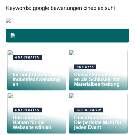
Keywords: google bewertungen cineplex suhl
GUT BERATEN
Awilco
BUSINESS
Stromversorgungen
für anspruchsvolle
Diamantsuspension
Industrieanwendung
en als Schlüssel zur
en
Materialbearbeitung
GUT BERATEN
GUT BERATEN
Den richtigen
Coverband buchen:
Namen für die
Die perfekte Wahl für
Webseite wählen
jedes Event