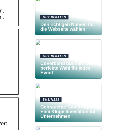
n,
n.
GUT BERATEN
Den richtigen Namen für
die Webseite wählen
GUT BERATEN
Coverband buchen: Die
perfekte Wahl für jedes
Event
BUSINESS
Gebrauchte Gabelstapler:
Eine Kluge Investition für
Unternehmen
ert