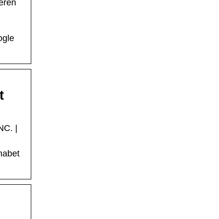
eren
ogle
t
NC. |
habet