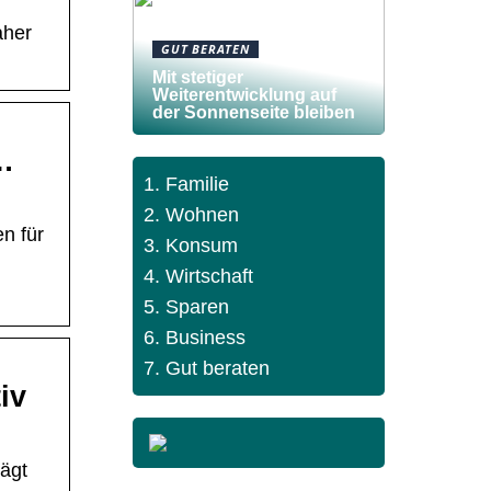
aher
GUT BERATEN
Mit stetiger
Weiterentwicklung auf
der Sonnenseite bleiben
…
Familie
Wohnen
n für
Konsum
Wirtschaft
Sparen
Business
Gut beraten
iv
rägt