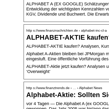
ALPHABET A (EX GOOGLE) Schätzungen: Hi
Entwicklung der wichtigsten Kennzahlen
KGV, Dividende und Buchwert. Die Erwart
http s://www.finanznachrichten.de › alphabet-inc-cl-a
ALPHABET-AKTIE kaufen?
ALPHABET-AKTIE kaufen? Analysen, Kurs
Alphabet A-Aktien bleiben bei JPMorgan m
eingestuft. Eine öffentliche Vorführung d
ALPHABET-Aktie jetzt kaufen? Analysen u
‘Overweight’
http s://www.finanztrends.de › … › Alphabet News
Alphabet-Aktie: Sollten Si
vor 4 Tagen — Die Alphabet A (ex GOOGLE
gewonnen. Das Jahr 2005 war bislang das 