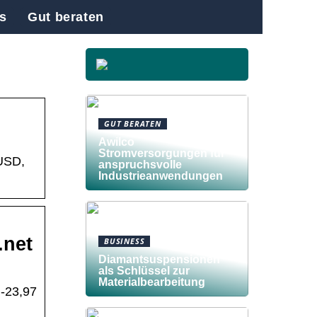
s
Gut beraten
GUT BERATEN
Awilco
Stromversorgungen für
 USD,
anspruchsvolle
Industrieanwendungen
.net
BUSINESS
Diamantsuspensionen
als Schlüssel zur
Materialbearbeitung
 -23,97