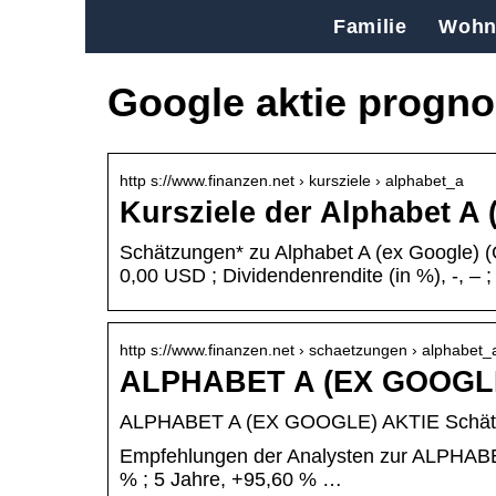
Familie
Wohn
Google aktie progn
http s://www.finanzen.net › kursziele › alphabet_a
Kursziele der Alphabet A 
Schätzungen* zu Alphabet A (ex Google) (
0,00 USD ; Dividendenrendite (in %), -, – 
http s://www.finanzen.net › schaetzungen › alphabet_
ALPHABET A (EX GOOGLE)
ALPHABET A (EX GOOGLE) AKTIE Schätzu
Empfehlungen der Analysten zur ALPHABET 
% ; 5 Jahre, +95,60 % …