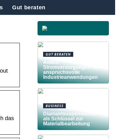
s
Gut beraten
GUT BERATEN
Awilco
Stromversorgungen für
bout
anspruchsvolle
Industrieanwendungen
BUSINESS
Diamantsuspensionen
ch das
als Schlüssel zur
Materialbearbeitung