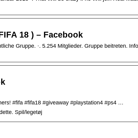
IFA 18 ) – Facebook
he Gruppe. ·. 5.254 Mitglieder. Gruppe beitreten. Info
ok
ners! #fifa #fifa18 #giveaway #playstation4 #ps4 …
ette. Spil/legetøj