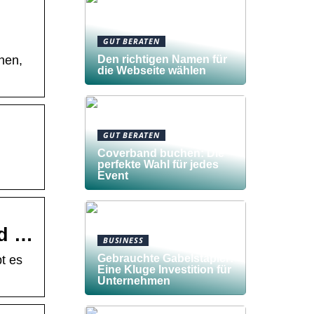
GUT BERATEN
Den richtigen Namen für
onen,
die Webseite wählen
GUT BERATEN
Coverband buchen: Die
perfekte Wahl für jedes
Event
nd …
BUSINESS
Gebrauchte Gabelstapler:
t es
Eine Kluge Investition für
Unternehmen