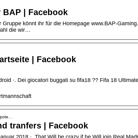
y BAP | Facebook
ser Gruppe könnt ihr für die Homepage www.BAP-Gaming
ahl die wir…
artseite | Facebook
id ·. Dei giocatori buggati su fifa18 ?? Fifa 18 Ultimat
ortmannschaft
m-pote…
nd tranfers | Facebook
anuar 2018 ·. That Will be crazy if he Will join Real Madr