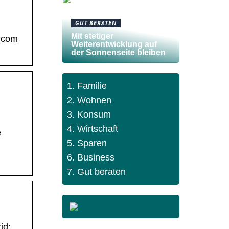
GUT BERATEN
Mit stetiger
.com
Weiterentwicklung auf
der Sonnenseite bleiben
Familie
Wohnen
Konsum
Wirtschaft
e
Sparen
Business
Gut beraten
id: