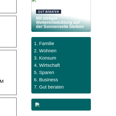
GUT BERATEN
Mit stetiger
Weiterentwicklung auf
der Sonnenseite bleiben
Familie
Wohnen
Konsum
Wirtschaft
Sparen
Business
EM
Gut beraten