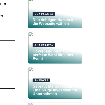
 der
GUT BERATEN
er
Den richtigen Namen für
die Webseite wählen
GUT BERATEN
Coverband buchen: Die
perfekte Wahl für jedes
Event
BUSINESS
Gebrauchte Gabelstapler:
Eine Kluge Investition für
Unternehmen