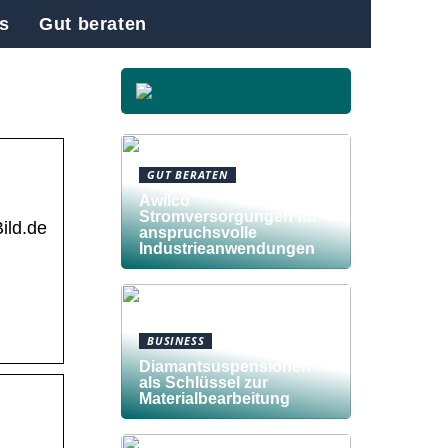
s
Gut beraten
GUT BERATEN
Awilco
Stromversorgungen für
ild.de
anspruchsvolle
Industrieanwendungen
BUSINESS
Diamantsuspensionen
als Schlüssel zur
Materialbearbeitung