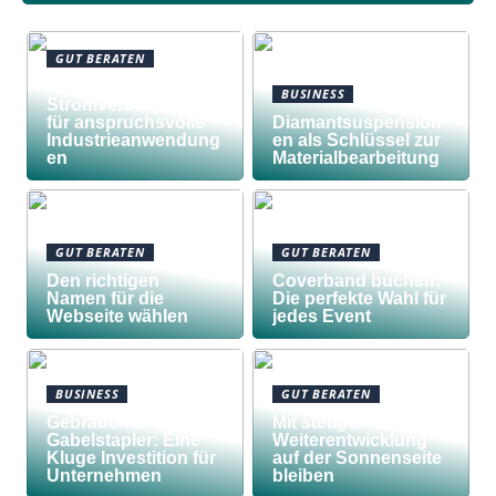
GUT BERATEN
Awilco
BUSINESS
Stromversorgungen
für anspruchsvolle
Diamantsuspension
Industrieanwendung
en als Schlüssel zur
en
Materialbearbeitung
GUT BERATEN
GUT BERATEN
Den richtigen
Coverband buchen:
Namen für die
Die perfekte Wahl für
Webseite wählen
jedes Event
BUSINESS
GUT BERATEN
Gebrauchte
Mit stetiger
Gabelstapler: Eine
Weiterentwicklung
Kluge Investition für
auf der Sonnenseite
Unternehmen
bleiben