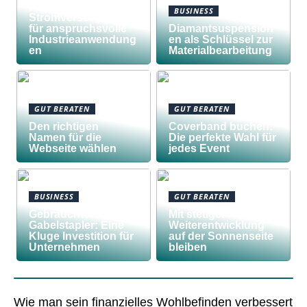
Awilco
BUSINESS
Stromversorgungen
für anspruchsvolle
Diamantsuspension
Industrieanwendung
en als Schlüssel zur
en
Materialbearbeitung
GUT BERATEN
GUT BERATEN
Den richtigen
Coverband buchen:
Namen für die
Die perfekte Wahl für
Webseite wählen
jedes Event
BUSINESS
GUT BERATEN
Gebrauchte
Mit stetiger
Gabelstapler: Eine
Weiterentwicklung
Kluge Investition für
auf der Sonnenseite
Unternehmen
bleiben
Wie man sein finanzielles Wohlbefinden verbessert