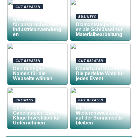
GUT BERATEN
Awilco
BUSINESS
Stromversorgungen
für anspruchsvolle
Diamantsuspension
Industrieanwendung
en als Schlüssel zur
en
Materialbearbeitung
GUT BERATEN
GUT BERATEN
Den richtigen
Coverband buchen:
Namen für die
Die perfekte Wahl für
Webseite wählen
jedes Event
BUSINESS
GUT BERATEN
Gebrauchte
Mit stetiger
Gabelstapler: Eine
Weiterentwicklung
Kluge Investition für
auf der Sonnenseite
Unternehmen
bleiben