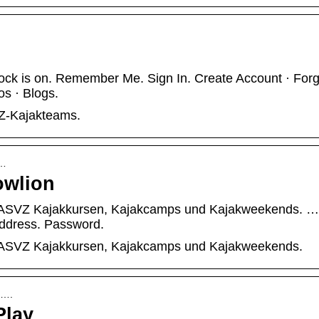
ock is on. Remember Me. Sign In. Create Account · Forg
s · Blogs.
VZ-Kajakteams.
l…
owlion
von ASVZ Kajakkursen, Kajakcamps und Kajakweekends. …
Address. Password.
on ASVZ Kajakkursen, Kajakcamps und Kajakweekends.
h….
Play