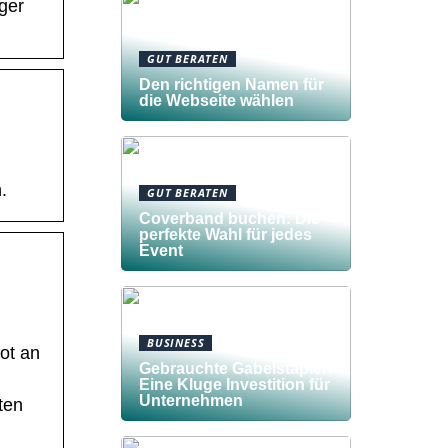
ger
GUT BERATEN
Den richtigen Namen für
die Webseite wählen
.
GUT BERATEN
Coverband buchen: Die
perfekte Wahl für jedes
Event
BUSINESS
ot an
Gebrauchte Gabelstapler:
Eine Kluge Investition für
Unternehmen
ten