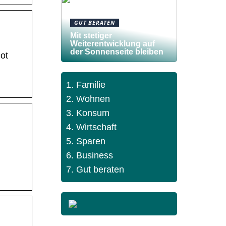
GUT BERATEN
Mit stetiger
Weiterentwicklung auf
der Sonnenseite bleiben
ot
Familie
Wohnen
Konsum
Wirtschaft
Sparen
Business
Gut beraten