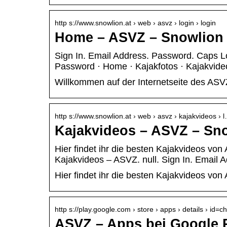
http s://www.snowlion.at › web › asvz › login › login
Home – ASVZ – Snowlion
Sign In. Email Address. Password. Caps L
Password · Home · Kajakfotos · Kajakvideo
Willkommen auf der Internetseite des AS
http s://www.snowlion.at › web › asvz › kajakvideos › 
Kajakvideos – ASVZ – Sn
Hier findet ihr die besten Kajakvideos 
Kajakvideos – ASVZ. null. Sign In. Email 
Hier findet ihr die besten Kajakvideos v
http s://play.google.com › store › apps › details › id=c
ASVZ – Apps bei Google 