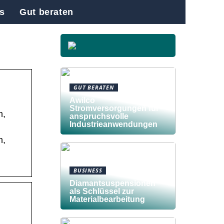
s
Gut beraten
GUT BERATEN
Awilco
Stromversorgungen für
n,
anspruchsvolle
Industrieanwendungen
n,
BUSINESS
Diamantsuspensionen
als Schlüssel zur
Materialbearbeitung