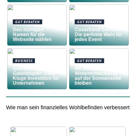
GUT BERATEN
GUT BERATEN
Den richtigen
Coverband buchen:
Namen für die
Die perfekte Wahl für
Webseite wählen
jedes Event
BUSINESS
GUT BERATEN
Gebrauchte
Mit stetiger
Gabelstapler: Eine
Weiterentwicklung
Kluge Investition für
auf der Sonnenseite
Unternehmen
bleiben
Wie man sein finanzielles Wohlbefinden verbessert