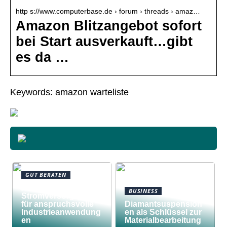
http s://www.computerbase.de › forum › threads › amaz…
Amazon Blitzangebot sofort
bei Start ausverkauft…gibt
es da …
Keywords: amazon warteliste
GUT BERATEN
Awilco
BUSINESS
Stromversorgungen
für anspruchsvolle
Diamantsuspension
Industrieanwendung
en als Schlüssel zur
en
Materialbearbeitung