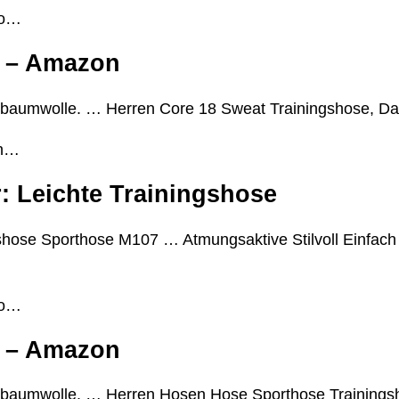
wo…
e – Amazon
n baumwolle. … Herren Core 18 Sweat Trainingshose, Da
en…
 Leichte Trainingshose
gshose Sporthose M107 … Atmungsaktive Stilvoll Einfac
wo…
e – Amazon
en baumwolle. … Herren Hosen Hose Sporthose Training