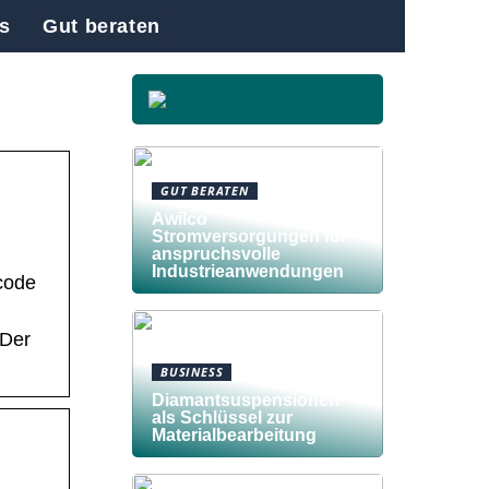
s
Gut beraten
GUT BERATEN
Awilco
Stromversorgungen für
anspruchsvolle
Industrieanwendungen
code
 Der
BUSINESS
Diamantsuspensionen
als Schlüssel zur
Materialbearbeitung