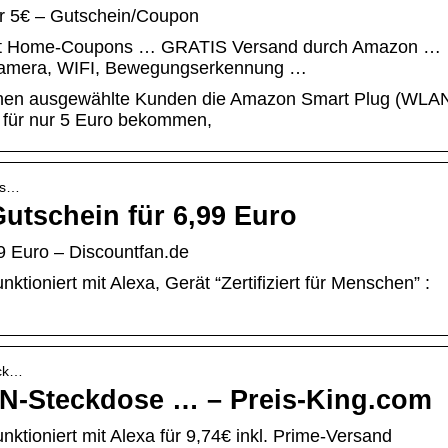
r 5€ – Gutschein/Coupon
art Home-Coupons … GRATIS Versand durch Amazon …
skamera, WIFI, Bewegungserkennung …
nnen ausgewählte Kunden die Amazon Smart Plug (WLA
r für nur 5 Euro bekommen,
n-s…
utschein für 6,99 Euro
9 Euro – Discountfan.de
ioniert mit Alexa, Gerät “Zertifiziert für Menschen” :
eck…
N-Steckdose … – Preis-King.com
tioniert mit Alexa für 9,74€ inkl. Prime-Versand