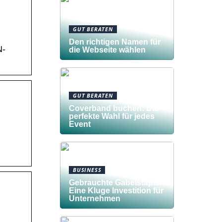
GUT BERATEN
Den richtigen Namen für
N-
die Webseite wählen
GUT BERATEN
Coverband buchen: Die
perfekte Wahl für jedes
Event
BUSINESS
Gebrauchte Gabelstapler:
Eine Kluge Investition für
Unternehmen