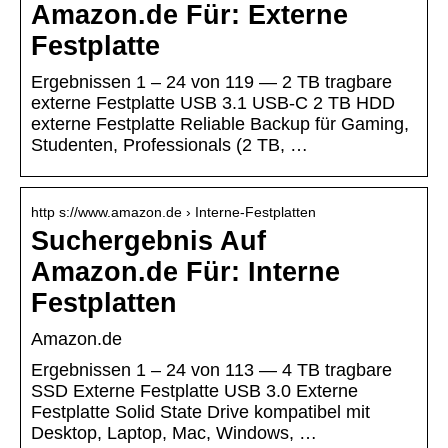
Amazon.de Für: Externe
Festplatte
Ergebnissen 1 – 24 von 119 — 2 TB tragbare
externe Festplatte USB 3.1 USB-C 2 TB HDD
externe Festplatte Reliable Backup für Gaming,
Studenten, Professionals (2 TB, …
http s://www.amazon.de › Interne-Festplatten
Suchergebnis Auf
Amazon.de Für: Interne
Festplatten
Amazon.de
Ergebnissen 1 – 24 von 113 — 4 TB tragbare
SSD Externe Festplatte USB 3.0 Externe
Festplatte Solid State Drive kompatibel mit
Desktop, Laptop, Mac, Windows, …