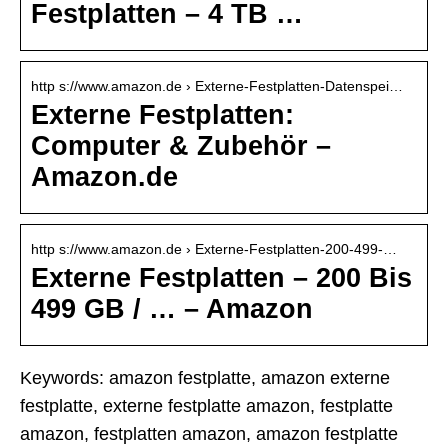
Festplatten – 4 TB …
http s://www.amazon.de › Externe-Festplatten-Datenspei…
Externe Festplatten:
Computer & Zubehör –
Amazon.de
http s://www.amazon.de › Externe-Festplatten-200-499-…
Externe Festplatten – 200 Bis
499 GB / … – Amazon
Keywords: amazon festplatte, amazon externe
festplatte, externe festplatte amazon, festplatte
amazon, festplatten amazon, amazon festplatte